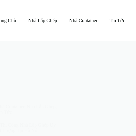
ang Chủ
Nhà Lắp Ghép
Nhà Container
Tin Tức
hà Container
,
Nhà Lắp Ghép
,
in Tức
 Thi Công Nhà Lắp Ghép Uy
t Lượng Tại Hà Nội