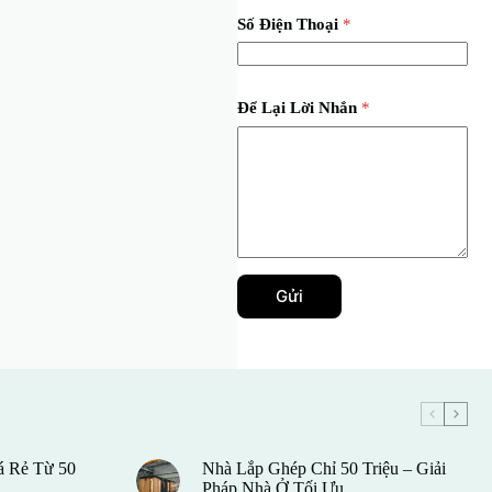
Số Điện Thoại
*
Để Lại Lời Nhắn
*
Gửi
á Rẻ Từ 50
Nhà Lắp Ghép Chỉ 50 Triệu – Giải
Pháp Nhà Ở Tối Ưu