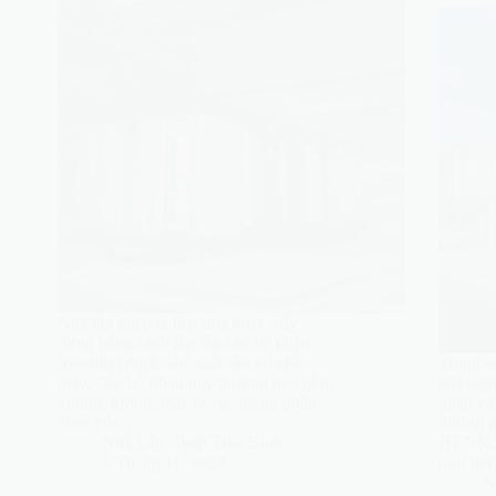
Nhà lắp ghép là loại nhà được xây
dựng bằng cách lắp ráp các bộ phận
(module) được sản xuất sẵn tại nhà
Trong b
máy. Các bộ phận này thường bao gồm
của ngà
khung, tường, mái và các thành phần
ghép và 
khác của…
những g
Nhà Lắp Ghép Thái Bình
Hà Nội.
6 Tháng 11, 2024
như tiế
N