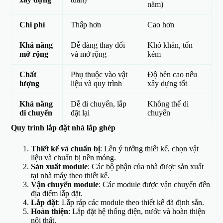
năm)
Chi phí
Thấp hơn
Cao hơn
Khả năng
Dễ dàng thay đổi
Khó khăn, tốn
mở rộng
và mở rộng
kém
Chất
Phụ thuộc vào vật
Độ bền cao nếu
lượng
liệu và quy trình
xây dựng tốt
Khả năng
Dễ di chuyển, lắp
Không thể di
di chuyển
đặt lại
chuyển
Quy trình lắp đặt nhà lắp ghép
Thiết kế và chuẩn bị
: Lên ý tưởng thiết kế, chọn vật
liệu và chuẩn bị nền móng.
Sản xuất module
: Các bộ phận của nhà được sản xuất
tại nhà máy theo thiết kế.
Vận chuyển module
: Các module được vận chuyển đến
địa điểm lắp đặt.
Lắp đặt
: Lắp ráp các module theo thiết kế đã định sẵn.
Hoàn thiện
: Lắp đặt hệ thống điện, nước và hoàn thiện
nội thất.