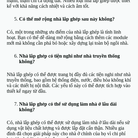
mạnh, thậm chí cả động đất. Nhiều loại nhà lắp ghép được thiết
kế với khả năng cách nhiệt và cách âm tốt.
Có thể mở rộng nhà lắp ghép sau này không?
Có, một trong những ưu điểm của nhà lắp ghép là tính linh
hoạt. Bạn có thể dễ dàng mở rộng bằng cách thêm các module
mới mà không cần phá bỏ hoặc xây dựng lại toàn bộ ngôi nhà.
Nhà lắp ghép có tiện nghi như nhà truyền thống
không?
Nhà lắp ghép có thể được trang bị đầy đủ các tiện nghi như nhà
truyền thống, bao gồm hệ thống điện, nước, điều hòa không khí
và các thiết bị nội thất. Các yếu tố này có thể được tích hợp vào
thiết kế ngay từ đầu.
Nhà lắp ghép có thể sử dụng làm nhà ở lâu dài
không?
Có, nhà lắp ghép có thể được sử dụng làm nhà ở lâu dài nếu sử
dụng vật liệu chất lượng và được lắp đặt cẩn thận. Nhiều gia
đình đã chọn giải pháp này cho nhà ở chính của họ vì chi phí