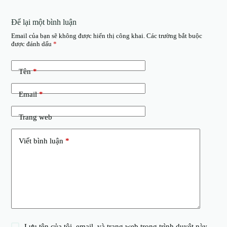
Để lại một bình luận
Email của bạn sẽ không được hiển thị công khai.
Các trường bắt buộc
được đánh dấu
*
Tên
*
Email
*
Trang web
Viết bình luận
*
Lưu tên của tôi, email, và trang web trong trình duyệt này