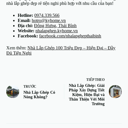
nhà lắp ghép đẹp rẻ tiện nghi phù hợp với nhu cầu của bạn!
Hotline:
0974.339.566
Email:
hotro@kyhome.vn
Địa chỉ:
Đông Hưng, Thái Bình
Website:
nhalapghep.kyhome.vn
Facebook:
facebook.com/nhalapghepthaibinh
Xem thêm:
Nhà Lắp Ghép 100 Triệu Đẹp – Hiện Đại – Đầy
Đủ Tiện Nghi
TIẾP THEO
Nhà Lắp Ghép: Giải
TRƯỚC
Pháp Xây Dựng Tiết
Nhà Lắp Ghép Có
Kiệm, Hiện Đại và
Nóng Không?
Thân Thiện Với Môi
Trường