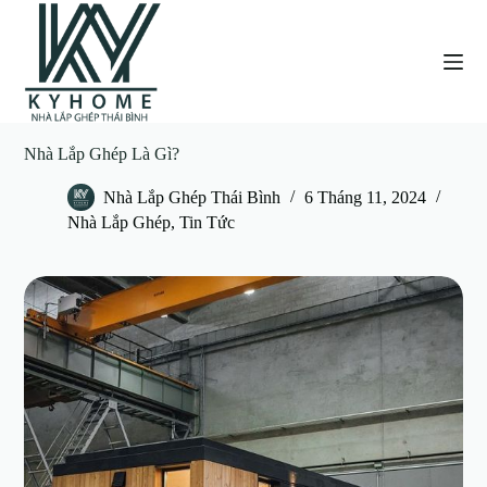
C
h
u
y
ể
n
đ
Nhà Lắp Ghép Là Gì?
ế
n
p
Nhà Lắp Ghép Thái Bình
6 Tháng 11, 2024
h
Nhà Lắp Ghép
,
Tin Tức
ầ
n
n
ộ
i
d
u
n
g