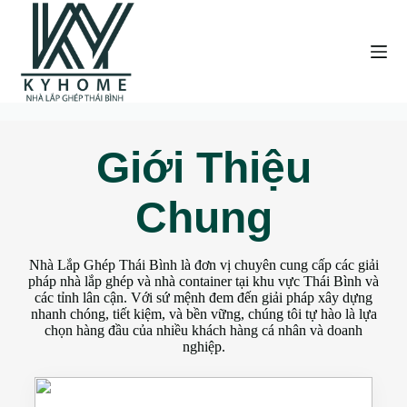
C
h
u
y
ể
n
đ
ế
n
Giới Thiệu
p
h
ầ
Chung
n
n
ộ
i
Nhà Lắp Ghép Thái Bình là đơn vị chuyên cung cấp các giải
d
pháp nhà lắp ghép và nhà container tại khu vực Thái Bình và
u
các tỉnh lân cận. Với sứ mệnh đem đến giải pháp xây dựng
n
nhanh chóng, tiết kiệm, và bền vững, chúng tôi tự hào là lựa
g
chọn hàng đầu của nhiều khách hàng cá nhân và doanh
nghiệp.