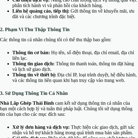
phân tích hành vi và phản hồi của khách hàng.
Liên hệ quảng cáo, tiếp thị:
Gửi thông tin về khuyến mãi, ưu
đãi và các chương trình đặc biệt.
2. Phạm Vi Thu Thập Thông Tin
Các thông tin cá nhân chúng tôi có thể thu thập bao gồm:
Thông tin cơ bản:
Họ tên, số điện thoại, địa chỉ email, địa chỉ
liên lạc.
Thông tin giao dịch:
Thông tin thanh toán, thông tin đặt hàng
và lịch sử giao dịch.
Thông tin về thiết bị:
Địa chỉ IP, loại trình duyệt, hệ điều hành,
và các thông tin liên quan khi bạn truy cập vào trang web.
3. Sử Dụng Thông Tin Cá Nhân
Nhà Lắp Ghép Thái Bình
cam kết sử dụng thông tin cá nhân của
bạn một cách hợp lý và tuân thủ pháp luật. Chúng tôi sử dụng thông
tin của bạn cho các mục đích sau:
Xử lý đơn hàng và dịch vụ:
Thực hiện các giao dịch, gửi xác
nhận và hỗ trợ khách hàng trong quá trình mua bán sản phẩm.