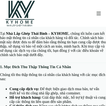
C
h
u
y
ể
n
đ
Tại
Nhà Lắp Ghép Thái Bình – KYHOME
, chúng tôi luôn cam kết
ế
bảo mật thông tin cá nhân của khách hàng và đối tác. Chính sách bảo
n
mật này được đưa ra để đảm bảo rằng thông tin bạn cung cấp được thu
p
thập, sử dụng và bảo vệ một cách an toàn, minh bạch. Khi truy cập và
h
sử dụng các dịch vụ của chúng tôi, bạn đồng ý với các điều khoản về
ầ
chính sách bảo mật dưới đây.
n
n
ộ
1. Mục Đích Thu Thập Thông Tin Cá Nhân
i
d
Chúng tôi thu thập thông tin cá nhân của khách hàng với các mục đích
u
sau:
n
g
Cung cấp dịch vụ:
Để thực hiện giao dịch mua bán, tư vấn
thiết kế và thi công nhà lắp ghép, nhà container.
Hỗ trợ khách hàng:
Giải đáp thắc mắc, hỗ trợ kỹ thuật và cung
cấp các thông tin liên quan đến sản phẩm.
Cải thiện dịch vụ:
Nâng cao chất lượng dịch vụ thông qua việc