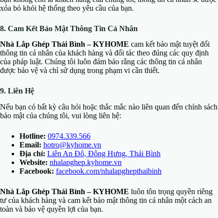
xóa bỏ khỏi hệ thống theo yêu cầu của bạn.
8. Cam Kết Bảo Mật Thông Tin Cá Nhân
Nhà Lắp Ghép Thái Bình – KYHOME
cam kết bảo mật tuyệt đối
thông tin cá nhân của khách hàng và đối tác theo đúng các quy định
của pháp luật. Chúng tôi luôn đảm bảo rằng các thông tin cá nhân
được bảo vệ và chỉ sử dụng trong phạm vi cần thiết.
9. Liên Hệ
Nếu bạn có bất kỳ câu hỏi hoặc thắc mắc nào liên quan đến chính sách
bảo mật của chúng tôi, vui lòng liên hệ:
Hotline:
0974.339.566
Email:
hotro@kyhome.vn
Địa chỉ:
Liên An Đô, Đông Hưng, Thái Bình
Website:
nhalapghep.kyhome.vn
Facebook:
facebook.com/nhalapghepthaibinh
Nhà Lắp Ghép Thái Bình – KYHOME
luôn tôn trọng quyền riêng
tư của khách hàng và cam kết bảo mật thông tin cá nhân một cách an
toàn và bảo vệ quyền lợi của bạn.