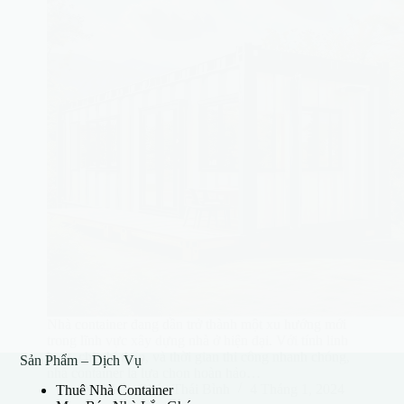
Nhà container đang dần trở thành một xu hướng mới
trong lĩnh vực xây dựng nhà ở hiện đại. Với tính linh
hoạt, chi phí thấp, và thời gian thi công nhanh chóng,
Sản Phẩm – Dịch Vụ
nhà container là lựa chọn hoàn hảo…
Nhà Lắp Ghép Thái Bình
4 Tháng 1, 2024
Thuê Nhà Container