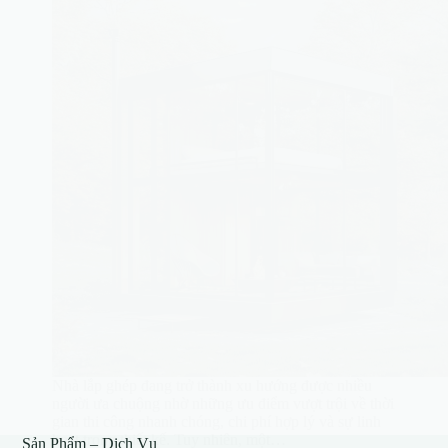
Nhà lắp ghép đang trở thành xu hướng được nhiều
người ưa chuộng nhờ những ưu điểm vượt trội về thời
gian thi công nhanh chóng, chi phí hợp lý và sự linh
hoạt trong thiết kế. Tuy nhiên, một…
Sản Phẩm – Dịch Vụ