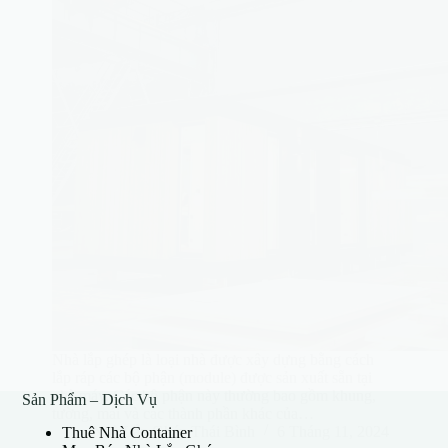
Nhà lắp ghép là loại nhà được xây dựng bằng cách
lắp ráp các bộ phận (module) được sản xuất sẵn tại
nhà máy. Các bộ phận này thường bao gồm khung,
Sản Phẩm – Dịch Vụ
tường, mái và các thành phần khác của…
Nhà Lắp Ghép Thái Bình
6 Tháng 11, 2024
Thuê Nhà Container