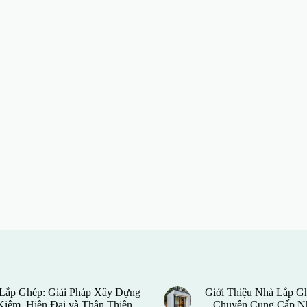
Lắp Ghép: Giải Pháp Xây Dựng
Giới Thiệu Nhà Lắp G
 Kiệm, Hiện Đại và Thân Thiện
– Chuyên Cung Cấp N