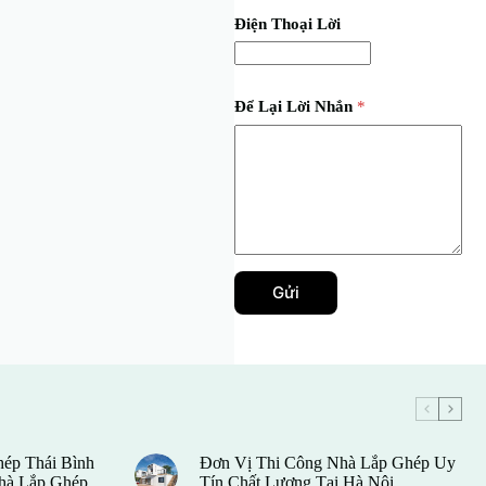
Điện Thoại Lời
Để Lại Lời Nhắn
*
Gửi
hép Thái Bình
Đơn Vị Thi Công Nhà Lắp Ghép Uy
hà Lắp Ghép,
Tín Chất Lượng Tại Hà Nội